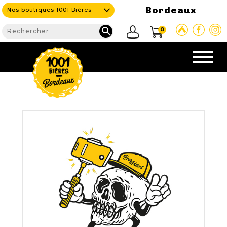
Bordeaux
Nos boutiques 1001 Bières

0
CAVE & BAR
NOS PRODUITS

Nouveautés
Nos Bières