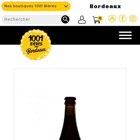
Bordeaux
Nos boutiques 1001 Bières

0
CAVE & BAR
NOS PRODUITS

Nouveautés
Nos Bières