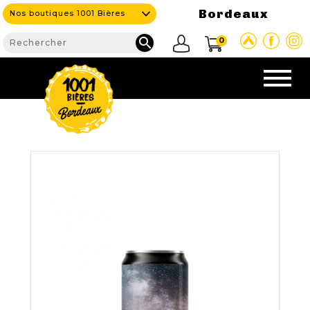
Bordeaux
Nos boutiques 1001 Bières

0
CAVE & BAR
NOS PRODUITS

Nouveautés
Nos Bières