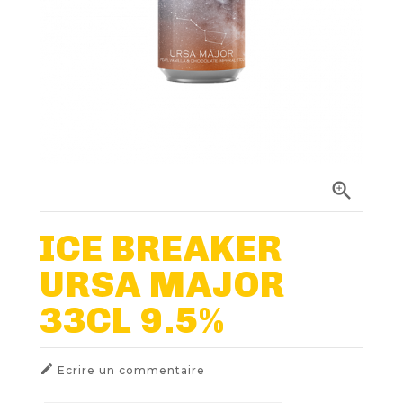
Nos Fûts De Bière
Nos Spiritueux
Nos Boxes
Nos Paniers

Paniers Cadeaux À Composer
ICE BREAKER
URSA MAJOR
FIDÉLITÉ
33CL 9.5%
BLOG

Ecrire un commentaire
NOUS CONTACTER