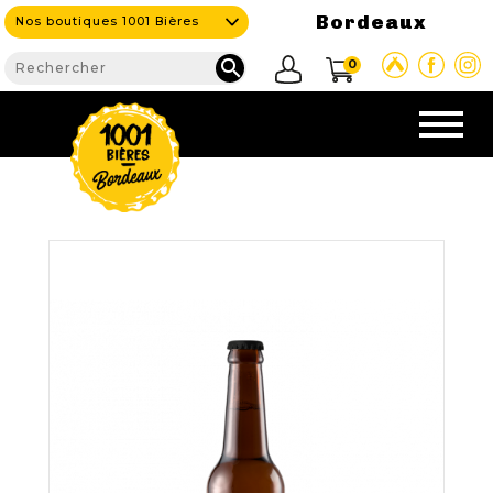
Bordeaux
Nos boutiques 1001 Bières

0
CAVE & BAR
NOS PRODUITS

Nouveautés
Nos Bières