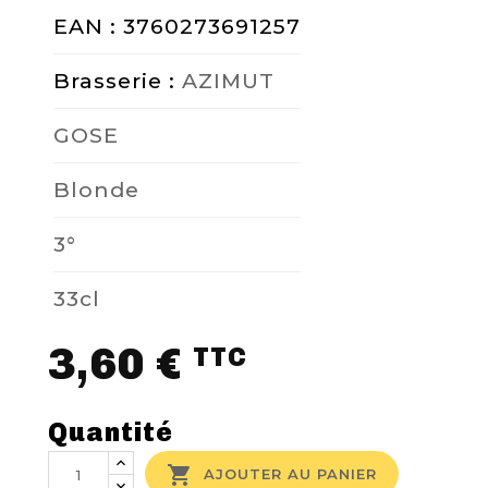
EAN : 3760273691257
Brasserie :
AZIMUT
GOSE
Blonde
3°
33cl
3,60 €
TTC
Quantité

AJOUTER AU PANIER