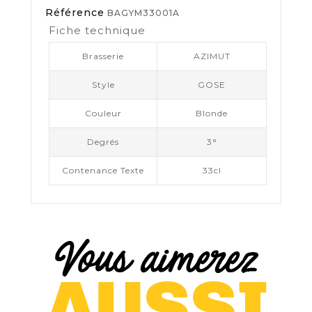
Référence
BAGYM33001A
Fiche technique
Brasserie
AZIMUT
Style
GOSE
Couleur
Blonde
Degrés
3°
Contenance Texte
33cl