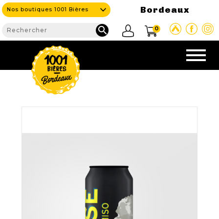
Bordeaux
Nos boutiques 1001 Bières

0
CAVE & BAR
NOS PRODUITS

Nouveautés
Nos Bières