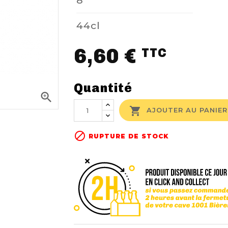
8°
44cl
6,60 €
TTC
Quantité


AJOUTER AU PANIER

RUPTURE DE STOCK