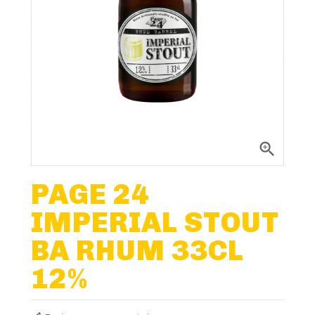
Nos Fûts De Bière
Nos Spiritueux
Nos Boxes
Nos Paniers

Paniers Cadeaux À Composer
PAGE 24
IMPERIAL STOUT
FIDÉLITÉ
BA RHUM 33CL
BLOG
12%
NOUS CONTACTER