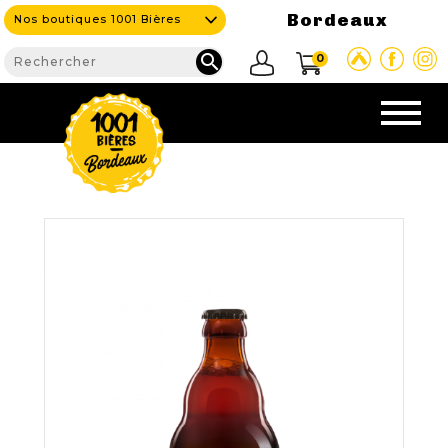
Bordeaux
Nos boutiques 1001 Bières

0
CAVE & BAR
NOS PRODUITS

Nouveautés
Nos Bières