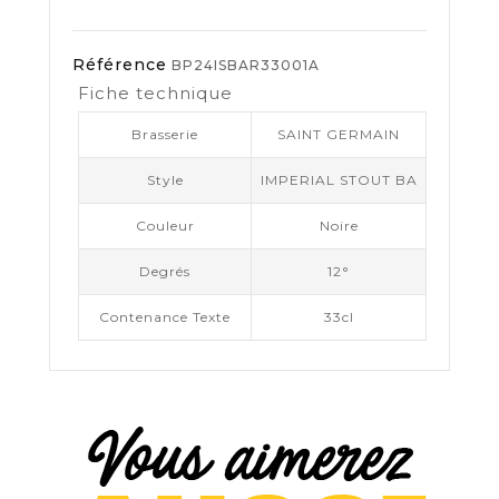
Référence
BP24ISBAR33001A
Fiche technique
Brasserie
SAINT GERMAIN
Style
IMPERIAL STOUT BA
Couleur
Noire
Degrés
12°
Contenance Texte
33cl