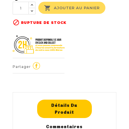

AJOUTER AU PANIER

RUPTURE DE STOCK
Partager
Détails Du
Produit
Commentaires