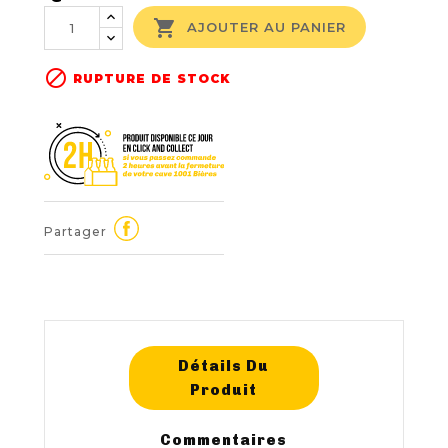

AJOUTER AU PANIER

RUPTURE DE STOCK
Partager
Détails Du
Produit
Commentaires