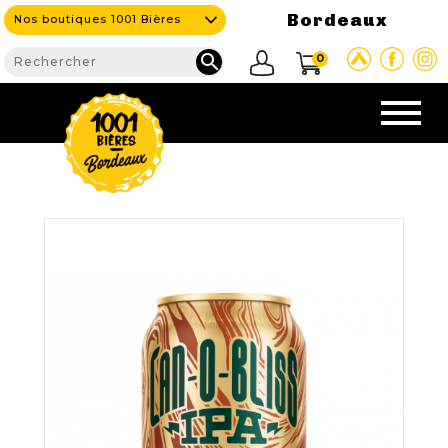
Bordeaux
Nos boutiques 1001 Bières

0
CAVE & BAR
NOS PRODUITS

Nouveautés
Nos Bières