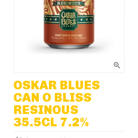
Nos Fûts De Bière
Nos Spiritueux
Nos Boxes
Nos Paniers

Paniers Cadeaux À Composer
OSKAR BLUES
CAN O BLISS
FIDÉLITÉ
RESINOUS
BLOG
35.5CL 7.2%
NOUS CONTACTER