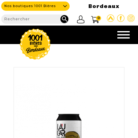
Bordeaux
Nos boutiques 1001 Bières

0
CAVE & BAR
NOS PRODUITS

Nouveautés
Nos Bières