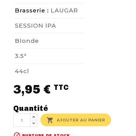
Brasserie :
LAUGAR
SESSION IPA
Blonde
3.5°
44cl
3,95 €
TTC
Quantité

AJOUTER AU PANIER

RUPTURE DE STOCK