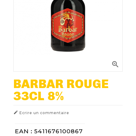
Nos Fûts De Bière
Nos Spiritueux
Nos Boxes
Nos Paniers

Paniers Cadeaux À Composer
BARBAR ROUGE
33CL 8%
FIDÉLITÉ
BLOG

Ecrire un commentaire
EAN : 5411676100867
NOUS CONTACTER