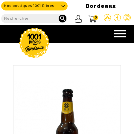
Bordeaux
Nos boutiques 1001 Bières

0
CAVE & BAR
NOS PRODUITS

Nouveautés
Nos Bières