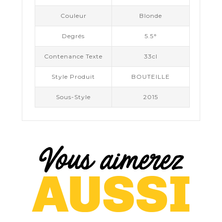
Couleur
Blonde
Degrés
5.5°
Contenance Texte
33cl
Style Produit
BOUTEILLE
Sous-Style
2015