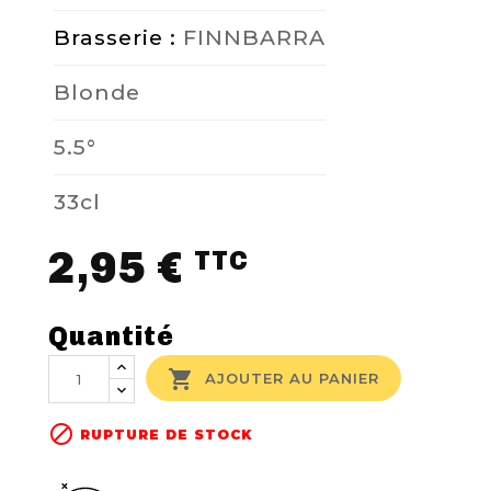
Brasserie :
FINNBARRA
Blonde
5.5°
33cl
2,95 €
TTC
Quantité

AJOUTER AU PANIER

RUPTURE DE STOCK