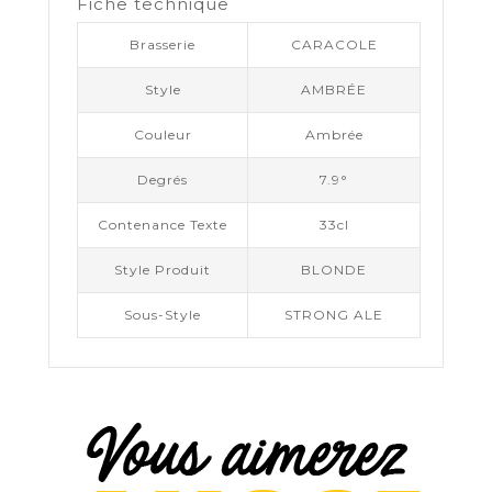
Fiche technique
Brasserie
CARACOLE
Style
AMBRÉE
Couleur
Ambrée
Degrés
7.9°
Contenance Texte
33cl
Style Produit
BLONDE
Sous-Style
STRONG ALE