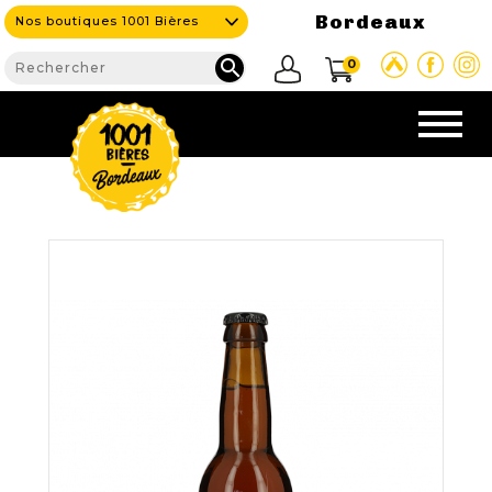
Bordeaux
Nos boutiques 1001 Bières

0
CAVE & BAR
NOS PRODUITS

Nouveautés
Nos Bières