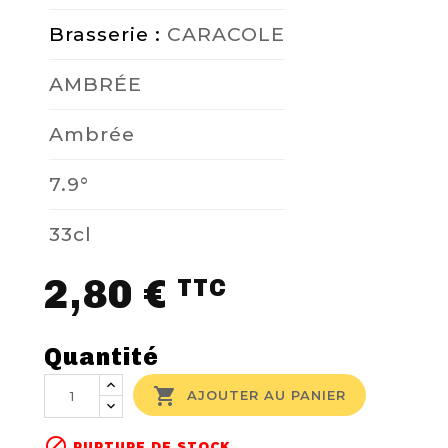
Brasserie :
CARACOLE
AMBRÉE
Ambrée
7.9°
33cl
2,80 €
TTC
Quantité

AJOUTER AU PANIER

RUPTURE DE STOCK