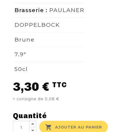
Brasserie :
PAULANER
DOPPELBOCK
Brune
7.9°
50cl
3,30 €
TTC
+ consigne de 0,08 €
Quantité

AJOUTER AU PANIER