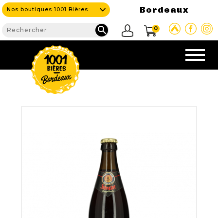
Bordeaux
Nos boutiques 1001 Bières

0
CAVE & BAR
NOS PRODUITS

Nouveautés
Nos Bières