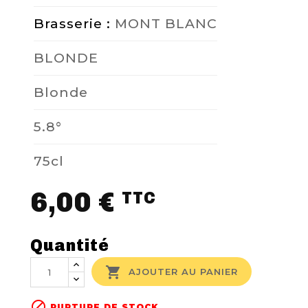
Brasserie :
MONT BLANC
BLONDE
Blonde
5.8°
75cl
6,00 €
TTC
Quantité

AJOUTER AU PANIER

RUPTURE DE STOCK