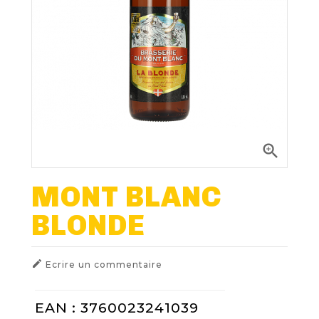
Nos Fûts De Bière
Nos Spiritueux
Nos Boxes
Nos Paniers

Paniers Cadeaux À Composer
MONT BLANC
BLONDE
FIDÉLITÉ
BLOG

Ecrire un commentaire
EAN : 3760023241039
NOUS CONTACTER