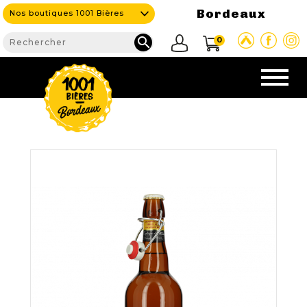
Bordeaux
Nos boutiques 1001 Bières

0
CAVE & BAR
NOS PRODUITS

Nouveautés
Nos Bières