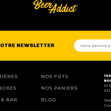
NOTRE NEWSLETTER
BIÈRES
NOS FÛTS
100
BO
42 
BOXES
NOS PANIERS
333
 & BAR
BLOG
Tél
Cou