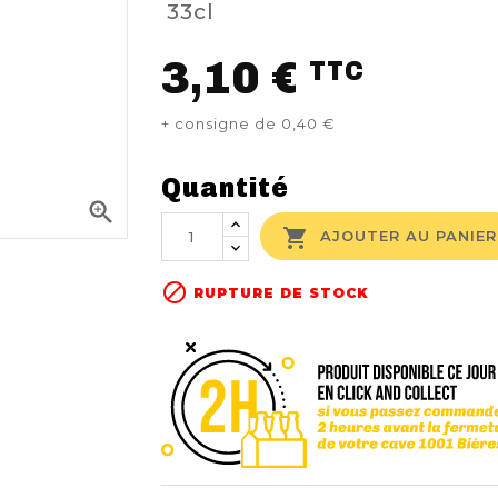
33cl
3,10 €
TTC
+ consigne de 0,40 €
Quantité


AJOUTER AU PANIER

RUPTURE DE STOCK