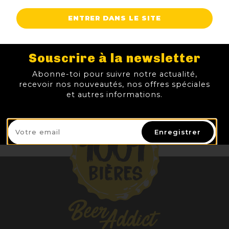
TTC
TTC
TTC
TTC
Prix
Prix
Prix
Prix
ENTRER DANS LE SITE
AJOUTER AU PANIER
AJOUTER AU PANIER
AJOUTER AU PANIER
AJOUTER
Souscrire à la newsletter
Abonne-toi pour suivre notre actualité,
recevoir nos nouveautés, nos offres spéciales
et autres informations.
Enregistrer