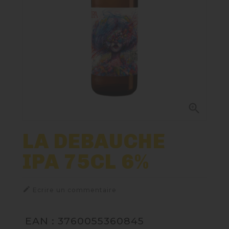
Nos Fûts De Bière
Nos Spiritueux
Nos Boxes
Nos Paniers

Paniers Cadeaux À Composer
LA DEBAUCHE
IPA 75CL 6%
TIREUSES
FIDÉLITÉ

Ecrire un commentaire
EAN : 3760055360845
BLOG