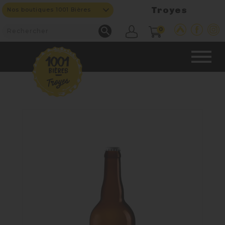
Troyes
Nos boutiques 1001 Bières

0
CAVE & BAR
NOS PRODUITS

Nouveautés
Nos Bières