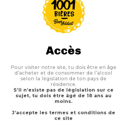
Fruitée et délicatement amère, cette IPA à
la belle robe orangée, dévoile des notes de
houblons aromatiques prononcées.
Accès
Pour visiter notre site, tu dois être en âge
d’acheter et de consommer de l’alcool
selon la législation de ton pays de
résidence.
S’il n’existe pas de législation sur ce
sujet, tu dois être âgé de 18 ans au
moins.
J’accepte les termes et conditions de
MYSTIC CERISE
SPORT ZOT
LA CHOUE IPA
GRAND DUC RIS BARRIQUE COTEAUX BOURGUIGNONS
ce site
2,40 €
2,80 €
3,60 €
8,00 €