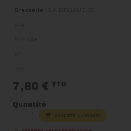
Brasserie :
LA DEBAUCHE
NOUS CONTACTER
IPA
Blonde
6°
75cl
7,80 €
TTC
Quantité

AJOUTER AU PANIER

DERNIERS ARTICLES EN STOCK