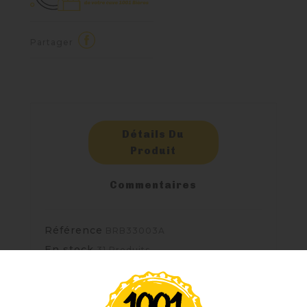
Partager
Détails Du
Produit
Commentaires
Référence
BRB33003A
En stock
31 Produits
Fiche technique
Brasserie
LA ROOF