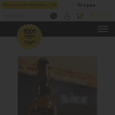
Troyes
Nos boutiques 1001 Bières

0
CAVE & BAR
NOS PRODUITS

Nouveautés
Nos Bières