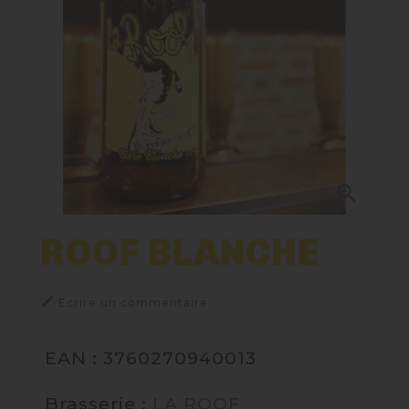
Nos Fûts De Bière
Nos Spiritueux
Nos Boxes
Nos Paniers

Paniers Cadeaux À Composer
ROOF BLANCHE
TIREUSES

Ecrire un commentaire
FIDÉLITÉ
EAN : 3760270940013
BLOG
Brasserie :
LA ROOF