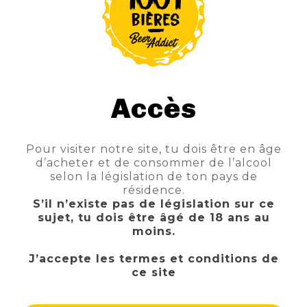
Style
BLANCHE
Couleur
Blanche
Degrés
5.8°
Accès
Contenance Texte
33cl
Style Produit
BLANCHE
Pour visiter notre site, tu dois être en âge
Sous-Style
WITBIER
d’acheter et de consommer de l’alcool
selon la législation de ton pays de
résidence.
S’il n’existe pas de législation sur ce
sujet, tu dois être âgé de 18 ans au
moins.
J’accepte les termes et conditions de
ce site