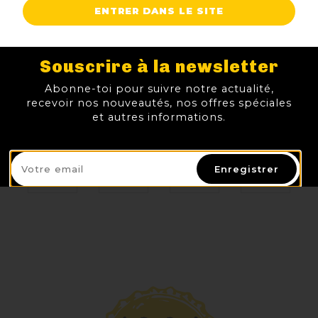
ENTRER DANS LE SITE
Souscrire à la newsletter
Abonne-toi pour suivre notre actualité,
recevoir nos nouveautés, nos offres spéciales
FAGNES BRUNE
QUEUE DE CHARRUE AMBREE
CUVEE D ARTHUR TRIPLE
LA CHOUE SAISON
et autres informations.
3,40 €
2,60 €
3,60 €
3,70 €
TTC
TTC
TTC
TTC
Prix
Prix
Prix
Prix
Enregistrer
AJOUTER AU PANIER
AJOUTER AU PANIER
AJOUTER AU PANIER
AJOUTER