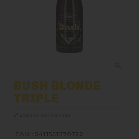
Nos Fûts De Bière
Nos Spiritueux
Nos Boxes
Nos Paniers

Paniers Cadeaux À Composer
BUSH BLONDE
TRIPLE
TIREUSES
FIDÉLITÉ

Ecrire un commentaire
EAN : 5411551270722
BLOG