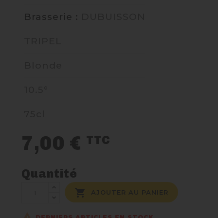
Brasserie :
DUBUISSON
NOUS CONTACTER
TRIPEL
Blonde
10.5°
75cl
7,00 €
TTC
Quantité

AJOUTER AU PANIER

DERNIERS ARTICLES EN STOCK