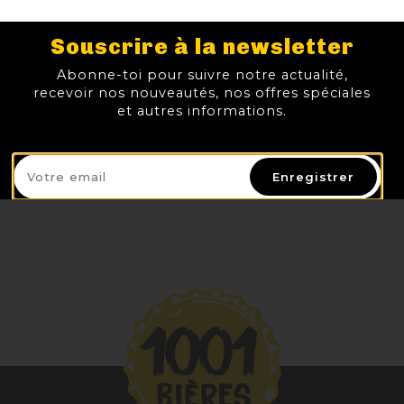
Souscrire à la newsletter
ROCHEHAUT AMBREE
JUMIE WITBIER SORACHI
JUMIE BELGIAN BLOND ALE
DVDK SANS PARDON 33CL 11%
Abonne-toi pour suivre notre actualité,
3,00 €
4,10 €
7,60 €
5,70 €
recevoir nos nouveautés, nos offres spéciales
TTC
TTC
TTC
TTC
Prix
Prix
Prix
Prix
et autres informations.
AJOUTER AU PANIER
AJOUTER AU PANIER
AJOUTER AU PANIER
AJOUTER
Enregistrer