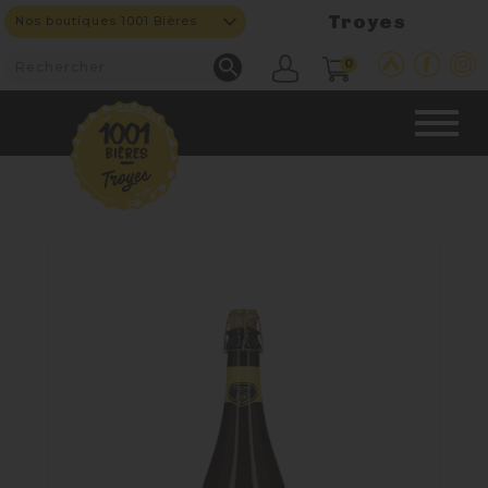
Troyes
Nos boutiques 1001 Bières

0
CAVE & BAR
NOS PRODUITS

Nouveautés
Nos Bières