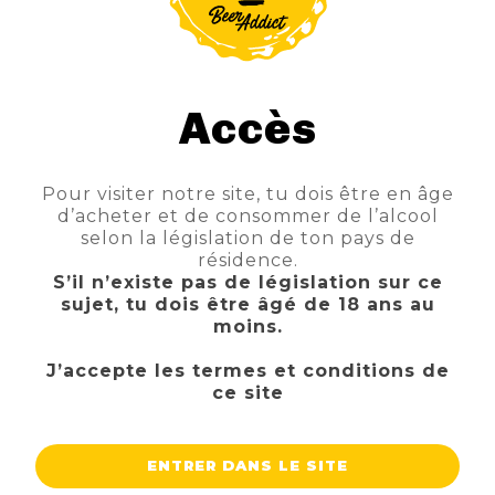
La Bush Triple est une bière qui possède une
robe d'un blond doré. Ses arômes assez nets
de fruits jaunes (banane, note d'ananas) sont
complétés de quelques notes florales et
Accès
d'agrumes surtout en bouche. La sensation
en bouche est bien équilibrée, plutôt
moelleuse avec une fine et légère
amertume.
Pour visiter notre site, tu dois être en âge
d’acheter et de consommer de l’alcool
selon la législation de ton pays de
résidence.
S’il n’existe pas de législation sur ce
sujet, tu dois être âgé de 18 ans au
moins.
J’accepte les termes et conditions de
ce site
ENTRER DANS LE SITE