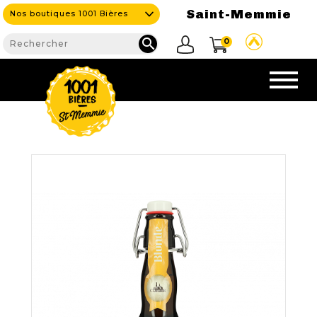
Saint-Memmie
Nos boutiques 1001 Bières

0
CAVE
NOS PRODUITS

Nouveautés
Nos Bières