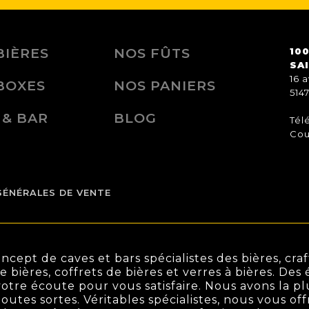
BIÈRES
NOS FÛTS
100
SA
16 
BOXES
NOS PANIERS
514
 & BAR
BLOG
Tél
Cou
GÉNÉRALES DE VENTE
ept de caves et bars spécialistes des bières, craft
de bières, coffrets de bières et verres à bières. De
otre écoute pour vous satisfaire. Nous avons la pl
outes sortes. Véritables spécialistes, nous vous off