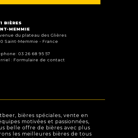
1 BIÈRES
INT-MEMMIE
avenue du plateau des Glières
70 Saint-Memmie - France
éphone: 03 26 68 95 57
rriel :
Formulaire de contact
beer, bières spéciales, vente en
s équipes motivées et passionnées,
us belle offre de bières avec plus
rons les meilleures bières de tous