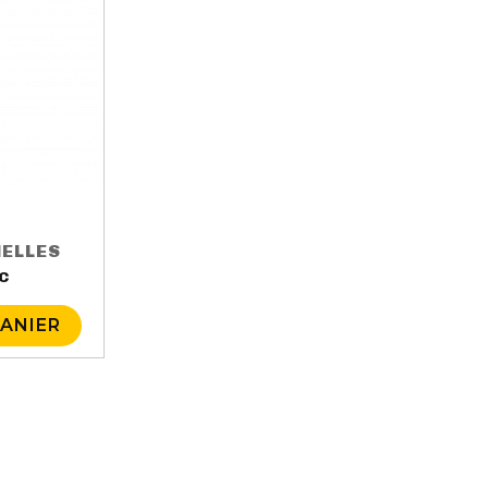
ELLES
C
Prix
PANIER