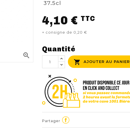
37.5cl
4,10 €
TTC
+ consigne de 0,20 €
Quantité


AJOUTER AU PANIER
Partager