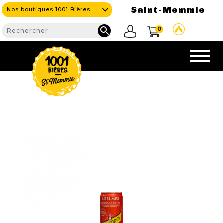
Saint-Memmie
Nos boutiques 1001 Bières

0
CAVE
NOS PRODUITS

Nouveautés
Nos Bières