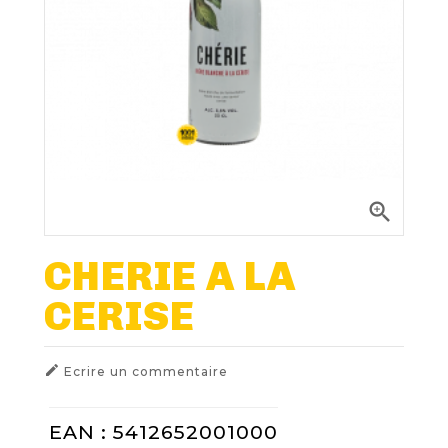
Nos Fûts De Bière
Nos Spiritueux
Nos Boxes
Nos Paniers

Paniers Cadeaux À Composer
CHERIE A LA
CERISE
TIREUSES
FIDÉLITÉ

Ecrire un commentaire
EAN : 5412652001000
BLOG