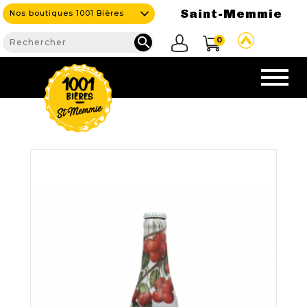
Saint-Memmie
Nos boutiques 1001 Bières

0
CAVE
NOS PRODUITS

Nouveautés
Nos Bières