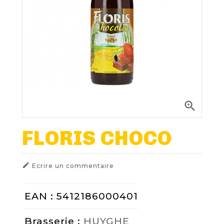
Nos Fûts De Bière
Nos Spiritueux
Nos Boxes
Nos Paniers

Paniers Cadeaux À Composer
FLORIS CHOCO
TIREUSES

Ecrire un commentaire
FIDÉLITÉ
EAN : 5412186000401
BLOG
Brasserie :
HUYGHE