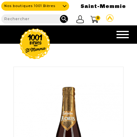
Saint-Memmie
Nos boutiques 1001 Bières

0
CAVE
NOS PRODUITS

Nouveautés
Nos Bières