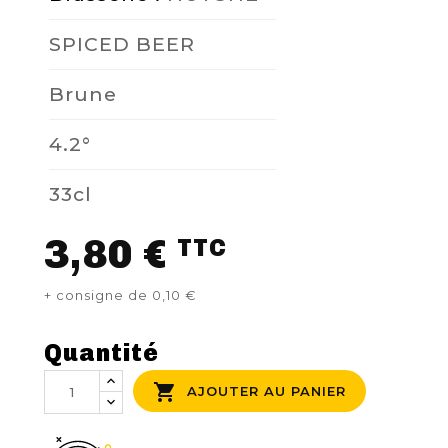
SPICED BEER
NOUS CONTACTER
Brune
4.2°
33cl
3,80 €
TTC
+ consigne de 0,10 €
Quantité

AJOUTER AU PANIER