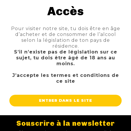
Accès
NOUVEAUTÉS
NOUS CONTACTER
NOS BIÈRES
Pour visiter notre site, tu dois être en âge
d’acheter et de consommer de l’alcool
NOS FÛTS
selon la législation de ton pays de
résidence.
NOS SPIRITUEUX
S’il n’existe pas de législation sur ce
sujet, tu dois être âgé de 18 ans au
NOS BOXES
moins.
J’accepte les termes et conditions de
NOS PANIERS
ce site
TIREUSES
ENTRER DANS LE SITE
CAVE & BAR
BLOG
Souscrire à la newsletter