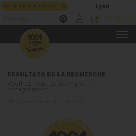
Lyon
Nos boutiques 1001 Bières

0
CAVE & BAR
RÉSULTATS DE LA RECHERCHE
Veuillez nous excuser pour le
NOS PRODUITS
désagrément.

Effectuez une nouvelle recherche
Nouveautés
Nos Bières