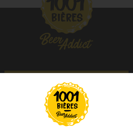
Nos Fûts De Bière
Nos Spiritueux
Nos Boxes
Nos Paniers
Paniers Cadeaux À Composer
TIREUSES
ABONNEZ-VOUS À NOTRE NEWSLETTER
FIDÉLITÉ
BLOG