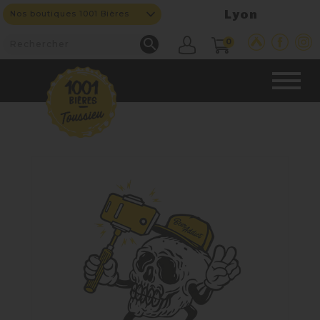
Lyon
Nos boutiques 1001 Bières

0
CAVE & BAR
NOS PRODUITS

Nouveautés
Nos Bières