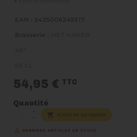

Ecrire un commentaire
NOUS CONTACTER
EAN : 5425006245517
Brasserie :
HET ANKER
46°
50 CL
54,95 €
TTC
Quantité

AJOUTER AU PANIER

DERNIERS ARTICLES EN STOCK