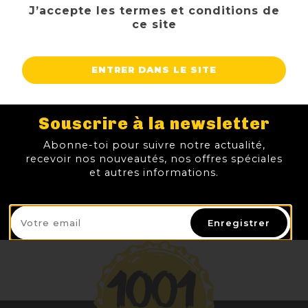
J’accepte les termes et conditions de
ce site
GIN LINDEMANS RED 70CL 46%
VODKA POLUGAR CLASSIC RYE 70 CL 38.5
GIN CRATER LAKE 70CL 47.5%
VODKA VEUVE CAPET CHARDONNAY 70CL 38%
ENTRER DANS LE SITE
51,50 €
46,00 €
49,50 €
49,95 €
TTC
TTC
TTC
TTC
Prix
Prix
Prix
Prix
Souscrire à la newsletter
AJOUTER AU PANIER
AJOUTER AU PANIER
AJOUTER AU PANIER
AJOUTER
Abonne-toi pour suivre notre actualité,
recevoir nos nouveautés, nos offres spéciales
et autres informations.
Enregistrer