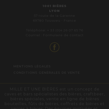
1001 BIÈRES
LYON
57 route de la Garenne
69780 Toussieu - France
Téléphone: + 33 (0)4 26 07 65 76
Courriel :
Formulaire de contact
MENTIONS LÉGALES
CONDITIONS GÉNÉRALES DE VENTE
MILLE ET UNE BIÈRES est un concept de
caves et bars spécialistes des bières, craftbeer,
bières spéciales, vente en ligne de bières
bouteilles, fûts de bières, coffrets de bières et
verres à bières. Des équipes motivées et