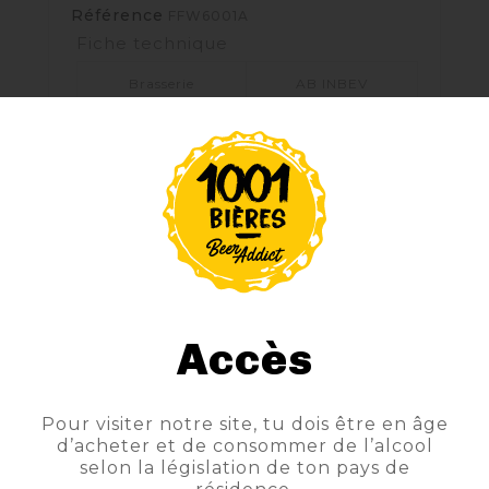
Référence
FFW6001A
Fiche technique
Brasserie
AB INBEV
Style
HEFEWEIZEN
Couleur
Blonde
Degrés
5°
Contenance Texte
6L
Style Produit
BLANCHE
Accès
Sous-Style
HEFEWEISEN / WEISS
BIER
Pour visiter notre site, tu dois être en âge
d’acheter et de consommer de l’alcool
selon la législation de ton pays de