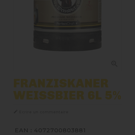
Nos Fûts De Bière
Nos Spiritueux
Nos Boxes
Nos Paniers

Paniers Cadeaux À Composer
FRANZISKANER
WEISSBIER 6L 5%
TIREUSES
FIDÉLITÉ

Ecrire un commentaire
EAN : 4072700803881
BLOG