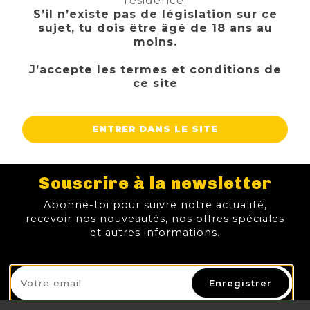
résidence.
S’il n’existe pas de législation sur ce
sujet, tu dois être âgé de 18 ans au
moins.
J’accepte les termes et conditions de
ce site
ENTRER DANS LE SITE
Souscrire à la newsletter
LEFFE RITUEL 6L 9%
HOEGAARDEN 6L 4.9%
TRIPLE KARMELIET 6L 8%
Abonne-toi pour suivre notre actualité,
43,95 €
34,95 €
42,95 €
recevoir nos nouveautés, nos offres spéciales
TTC
TTC
TTC
Prix
Prix
Prix
et autres informations.
AJOUTER AU PANIER
AJOUTER AU PANIER
AJOUTER AU PANIER
Enregistrer