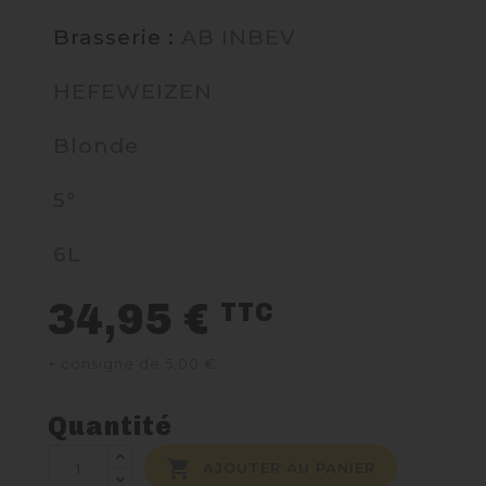
Brasserie :
AB INBEV
NOUS CONTACTER
HEFEWEIZEN
Blonde
5°
6L
34,95 €
TTC
+ consigne de 5,00 €
Quantité

AJOUTER AU PANIER