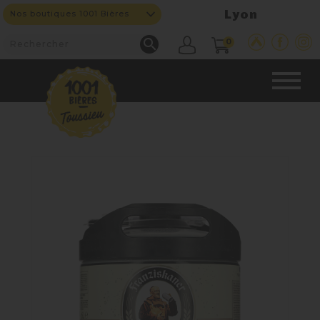
Lyon
Nos boutiques 1001 Bières

0
CAVE & BAR
NOS PRODUITS

Nouveautés
Nos Bières