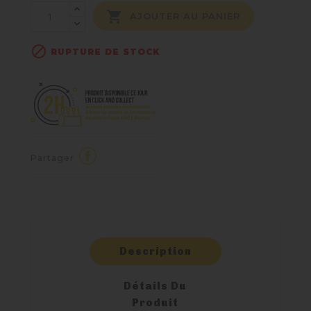

AJOUTER AU PANIER

RUPTURE DE STOCK
Partager
Description
Détails Du
Produit