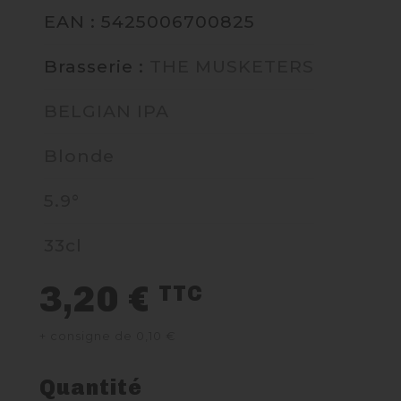
EAN : 5425006700825
NOUS CONTACTER
Brasserie :
THE MUSKETERS
BELGIAN IPA
Blonde
5.9°
33cl
3,20 €
TTC
+ consigne de 0,10 €
Quantité