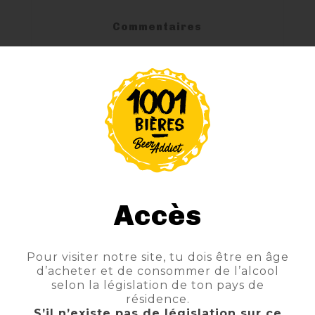
Commentaires
La Jack's Precious IPA est une India Pale Ale
distinctive : une bière de spécialité
rafraîchissante et facilement buvable avec
5,9%. Elle rappelle un bouquet floral avec un
accent d'agrumes. La bière possède un goût
doux, fruité et crémeux, tandis que
l'amertume florale et épicée du houblon
n'est en aucun cas irrésistible. La Jack's
Precious IPA est de couleur pâle, avec une
mousse blanche comme neige persistante
Accès
comme une frange soyeuse une fois
savourée.
Pour visiter notre site, tu dois être en âge
d’acheter et de consommer de l’alcool
selon la législation de ton pays de
résidence.
S’il n’existe pas de législation sur ce