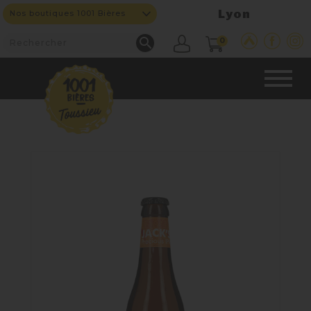
Lyon
Nos boutiques 1001 Bières

0
CAVE & BAR
NOS PRODUITS

Nouveautés
Nos Bières