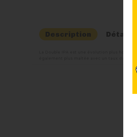
Description
Détails
La Double IPA est une évolution plus houblonn
également plus maltée avec un taux dalcool de