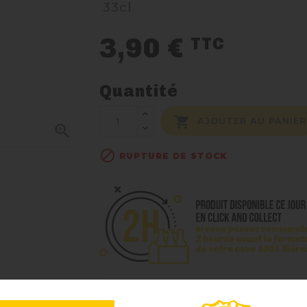
33cl
3,90 €
TTC
Quantité

AJOUTER AU PANIER


RUPTURE DE STOCK
Partager