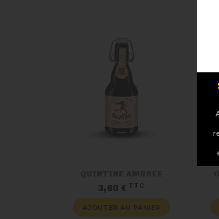
r
QUINTINE AMBREE
O
TTC
Prix
3,60 €
AJOUTER AU PANIER