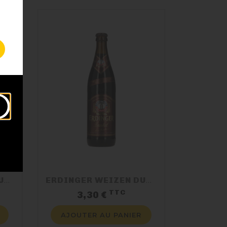
SCHNEIDER AVENTINUS TAP6
ERDINGER WEIZEN DUNKEL
TTC
x
Prix
3,30 €
AJOUTER AU PANIER