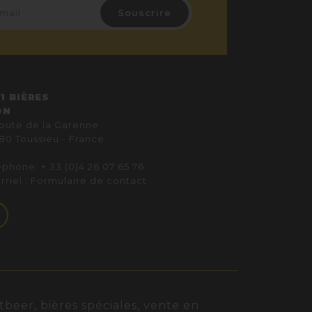
1 BIÈRES
ON
route de la Garenne
80 Toussieu - France
éphone: + 33 (0)4 26 07 65 76
rriel :
Formulaire de contact
beer, bières spéciales, vente en