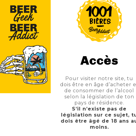
 Du Produit
Commentaires
ée de lIPA classique. Ses notes de houblons et le corps y sont 
Accès
 8,9°. Utilisation de houblons américains tels que le Chinook, l
Pour visiter notre site, tu
dois être en âge d’acheter e
de consommer de l’alcool
selon la législation de ton
pays de résidence.
S’il n’existe pas de
législation sur ce sujet, t
dois être âgé de 18 ans a
moins.