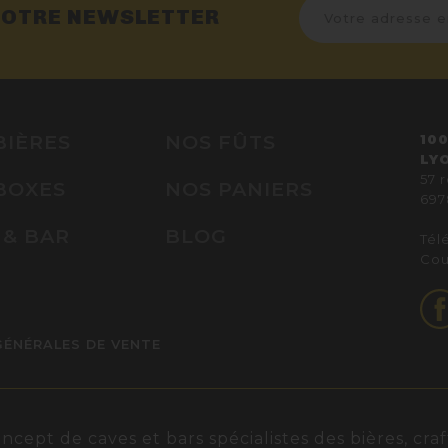
NOTRE NEWSLETTER
BIÈRES
NOS FÛTS
100
LY
57 
BOXES
NOS PANIERS
697
 & BAR
BLOG
Tél
Cou
GÉNÉRALES DE VENTE
ept de caves et bars spécialistes des bières, craft