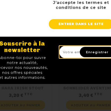
J’accepte les termes et
conditions de ce site
ENTRER DANS LE SITE
Souscrire à la
newsletter
Enregistrer
Abonne-toi pour suivre
notre actualité,
ecevoir nos nouveautés,
nos offres spéciales
et autres informations.
 HARA IRISH STOUT
TTC
TTC
Prix
Pri
3,20 €
3,40 €
AJOUTER AU PANIER
AJOUTER AU PANIER