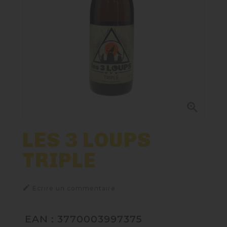
Nos Fûts De Bière
Nos Spiritueux
Nos Boxes
Nos Paniers

Paniers Cadeaux À Composer
LES 3 LOUPS
TRIPLE
TIREUSES
FIDÉLITÉ

Ecrire un commentaire
EAN : 3770003997375
BLOG