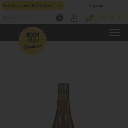
Lyon
Nos boutiques 1001 Bières

0
CAVE & BAR
NOS PRODUITS

Nouveautés
Nos Bières