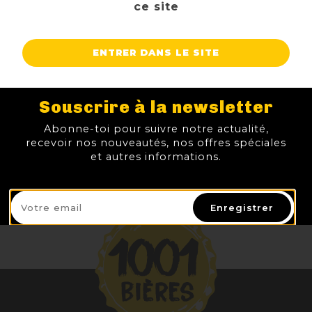
ce site
XXX BITTER
BASQUELAND LAIA FARMHOUSE ALE
FLORIS KRIEK
DUPONT BONS VOEUX
ENTRER DANS LE SITE
8,40 €
14,50 €
3,30 €
4,30 €
TTC
TTC
TTC
TTC
Prix
Prix
Prix
Prix
AJOUTER AU PANIER
AJOUTER AU PANIER
AJOUTER AU PANIER
AJOUTER
Souscrire à la newsletter
Abonne-toi pour suivre notre actualité,
recevoir nos nouveautés, nos offres spéciales
et autres informations.
Enregistrer