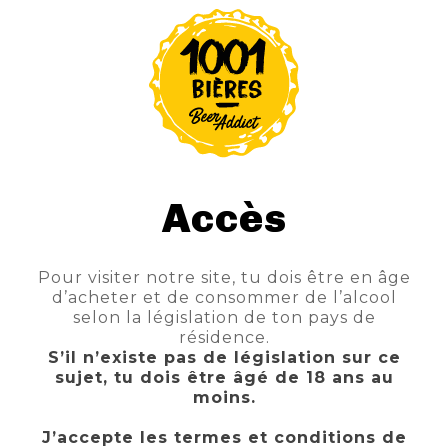
Bière de style Triple Belge d'une robe aux
reflets de feu, mousse généreuse. Au nez
des arômes de baies des bois, miel "milles
fleurs". En bouche se dégage des notes
maltées généreuse, une amerture fine,
longue persistante avec des sensations
poivrées/épicées.
Accès
Pour visiter notre site, tu dois être en âge
d’acheter et de consommer de l’alcool
selon la législation de ton pays de
résidence.
S’il n’existe pas de législation sur ce
sujet, tu dois être âgé de 18 ans au
moins.
J’accepte les termes et conditions de