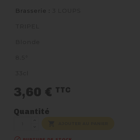
Brasserie :
3 LOUPS
NOUS CONTACTER
TRIPEL
Blonde
8.5°
33cl
3,60 €
TTC
Quantité

AJOUTER AU PANIER

RUPTURE DE STOCK