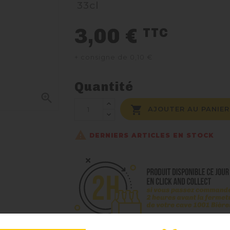
33cl
3,00 €
TTC
+ consigne de 0,10 €
Quantité


AJOUTER AU PANIER

DERNIERS ARTICLES EN STOCK