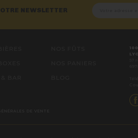
NOTRE NEWSLETTER
BIÈRES
NOS FÛTS
100
LY
57 
BOXES
NOS PANIERS
697
 & BAR
BLOG
Tél
Cou
GÉNÉRALES DE VENTE