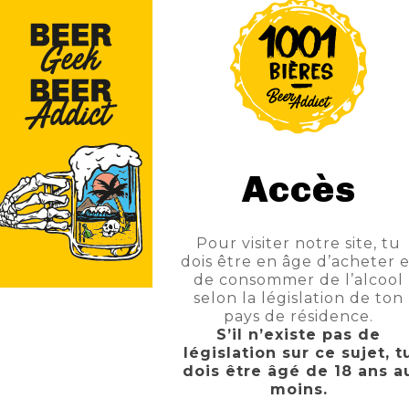
Partager
 Du Produit
Commentaires
Accès
cée qui se laisse déguster bien fraîche avec un très léger ret
Pour visiter notre site, tu
dois être en âge d’acheter e
de consommer de l’alcool
selon la législation de ton
pays de résidence.
S’il n’existe pas de
législation sur ce sujet, t
dois être âgé de 18 ans a
moins.