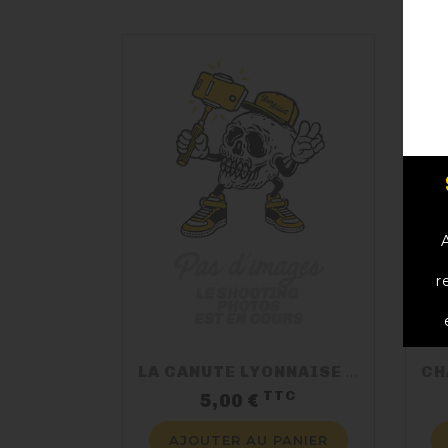
r
LA CANUTE LYONNAISE HENON
CH
TTC
Prix
5,00 €
AJOUTER AU PANIER