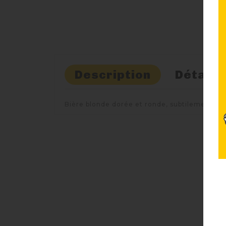
Description
Détails
Bière blonde dorée et ronde, subtilement épi