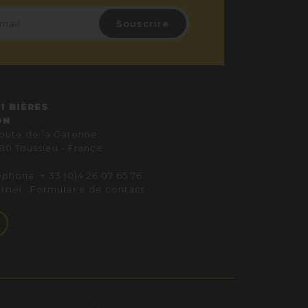
1 BIÈRES
ON
route de la Garenne
80 Toussieu - France
éphone: + 33 (0)4 26 07 65 76
rriel :
Formulaire de contact