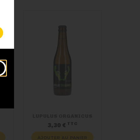
LUPULUS ORGANICUS
TTC
x
Prix
3,30 €
AJOUTER AU PANIER