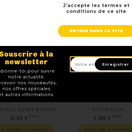
J’accepte les termes et
conditions de ce site
ENTRER DANS LE SITE
Souscrire à la
newsletter
Enregistrer
Abonne-toi pour suivre
notre actualité,
ecevoir nos nouveautés,
nos offres spéciales
et autres informations.
ARLES QUINT BLONDE
ATTIK ALBA
TTC
TTC
Prix
Pri
3,20 €
7,50 €
AJOUTER AU PANIER
AJOUTER AU PANIER