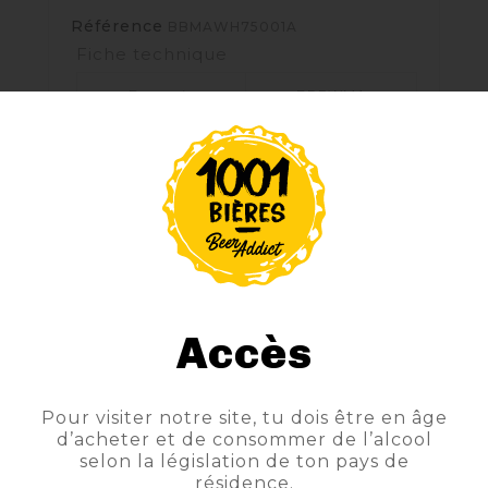
Référence
BBMAWH75001A
Fiche technique
Brasserie
BREWMA
Style
AMBRÉE
Couleur
Ambrée
Degrés
5°
Contenance Texte
75cl
Style Produit
AMBREE
Accès
Sous-Style
AMBREE
Pour visiter notre site, tu dois être en âge
d’acheter et de consommer de l’alcool
selon la législation de ton pays de
résidence.