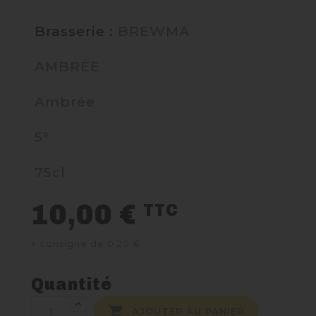
Brasserie :
BREWMA
NOUS CONTACTER
AMBRÉE
Ambrée
5°
75cl
10,00 €
TTC
+ consigne de 0,20 €
Quantité

AJOUTER AU PANIER