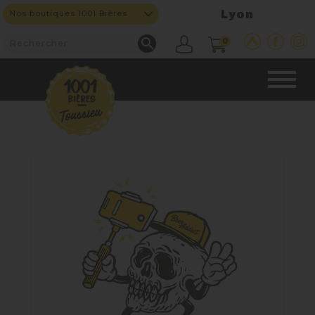
Lyon
Nos boutiques 1001 Bières

0
CAVE & BAR
NOS PRODUITS

Nouveautés
Nos Bières