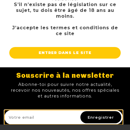
S’il n’existe pas de législation sur ce
sujet, tu dois être âgé de 18 ans au
moins.
J’accepte les termes et conditions de
ce site
ENTRER DANS LE SITE
Souscrire à la newsletter
MARTIN IPA 33CL 6.9%
MONGOZO MANGO
LA MANIVELLE TRIPLE FERMENTATION
LOUP BLANC VOIR LA VIE EN TRIPLE
3,00 €
3,90 €
3,70 €
3,70 €
Abonne-toi pour suivre notre actualité,
TTC
TTC
TTC
TTC
Prix
Prix
Prix
Prix
recevoir nos nouveautés, nos offres spéciales
et autres informations.
AJOUTER AU PANIER
AJOUTER AU PANIER
AJOUTER AU PANIER
AJOUTER
Enregistrer