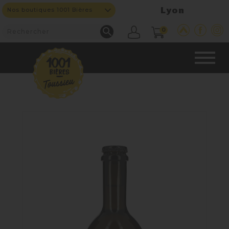
Lyon
Nos boutiques 1001 Bières

0
CAVE & BAR
NOS PRODUITS

Nouveautés
Nos Bières