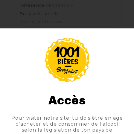
Référence
CBAT33001A
En stock
1 Article
Fiche technique
Brasserie
TOPA
Style
CIDER
Couleur
Blonde
Degrés
6°
Contenance Texte
33cl
Style Produit
BOUTEILLE
Accès
Sous-Style
2015
Pour visiter notre site, tu dois être en âge
d’acheter et de consommer de l’alcool
selon la législation de ton pays de