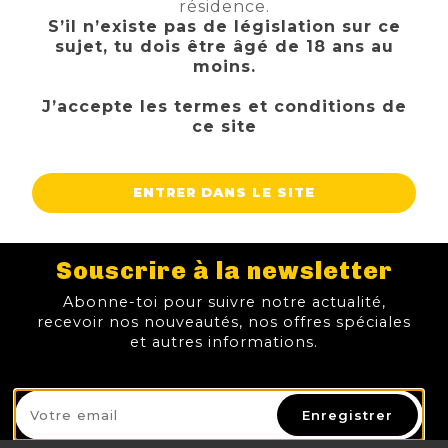
résidence.
S’il n’existe pas de législation sur ce
sujet, tu dois être âgé de 18 ans au
moins.
J’accepte les termes et conditions de
ce site
ENTRER DANS LE SITE
Souscrire à la newsletter
CUVEE D ARTHUR TRIPLE
ATTIK ALBA
PIRAAT TRIPLE HOP
LA CANUTE LYONNAISE CONFLUENCE
Abonne-toi pour suivre notre actualité,
3,60 €
7,50 €
3,60 €
3,60 €
recevoir nos nouveautés, nos offres spéciales
TTC
TTC
TTC
TTC
Prix
Prix
Prix
Prix
et autres informations.
AJOUTER AU PANIER
AJOUTER AU PANIER
AJOUTER AU PANIER
AJOUTER
Enregistrer