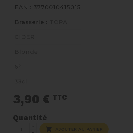
EAN : 3770010415015
NOUS CONTACTER
Brasserie :
TOPA
CIDER
Blonde
6°
33cl
3,90 €
TTC
Quantité

AJOUTER AU PANIER