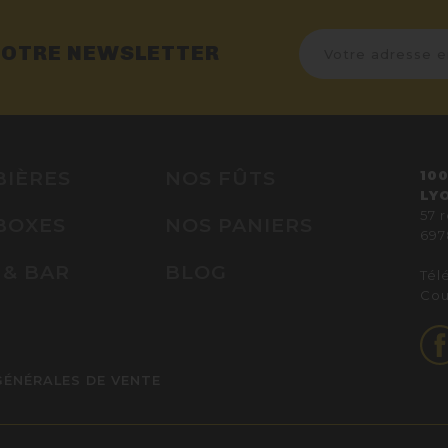
NOTRE NEWSLETTER
BIÈRES
NOS FÛTS
100
LY
57 
BOXES
NOS PANIERS
697
 & BAR
BLOG
Tél
Cou
GÉNÉRALES DE VENTE