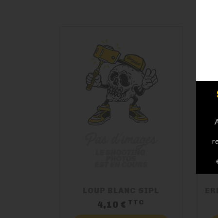
r
LOUP BLANC SIPL
TTC
Prix
4,10 €