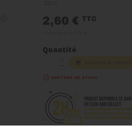
25cl
2,60 €
TTC
+ consigne de 0,10 €
Quantité

AJOUTER AU PANIER

RUPTURE DE STOCK