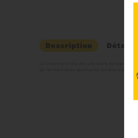
Description
Détails
La lindemans faro est une bière de type faro,
de fermentation spontanée. En bouche on trou