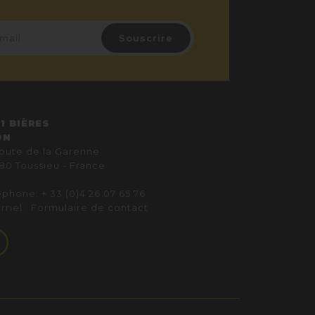
1 BIÈRES
ON
route de la Garenne
80 Toussieu - France
éphone: + 33 (0)4 26 07 65 76
rriel :
Formulaire de contact