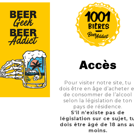
Partager
 Du Produit
Commentaires
Accès
 c'est à dire qu'on ajoute du sucre dans une bière gueuze pour a
ve un gout boisé, fruité et sucré.
Pour visiter notre site, tu
dois être en âge d’acheter e
de consommer de l’alcool
selon la législation de ton
pays de résidence.
S’il n’existe pas de
législation sur ce sujet, t
dois être âgé de 18 ans a
moins.