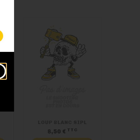
LOUP BLANC SIPL
TTC
x
Prix
8,50 €