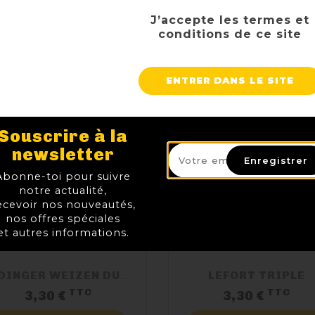
J’accepte les termes et
conditions de ce site
ENTRER DANS LE SITE
Souscrire à la
newsletter
Enregistrer
Abonne-toi pour suivre
notre actualité,
ecevoir nos nouveautés,
nos offres spéciales
et autres informations.
ERDINGER WEIZEN DUNKEL
LEFORT TRIPLE
TTC
TTC
Prix
Pri
3,30 €
3,30 €