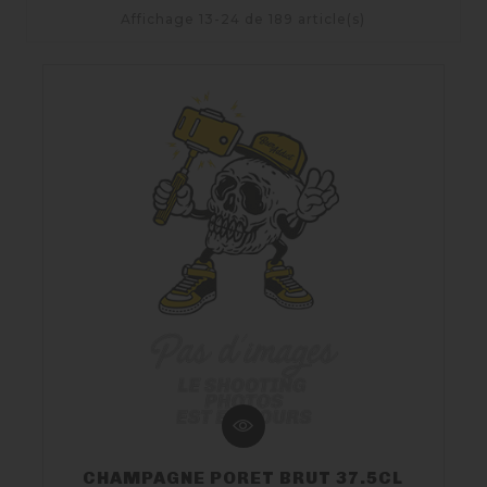
Nos Fûts De Bière
Affichage 13-24 de 189 article(s)
Nos Spiritueux
Nos Boxes
Nos Paniers
Paniers Cadeaux À Composer
TIREUSES
FIDÉLITÉ
BLOG
CHAMPAGNE PORET BRUT 37.5CL