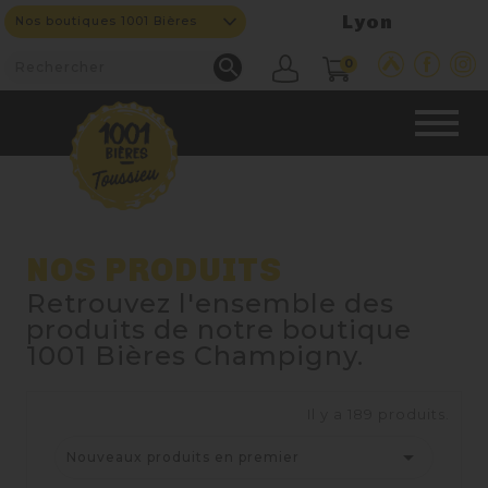
Lyon
Nos boutiques 1001 Bières

0
CAVE & BAR
NOS PRODUITS
Retrouvez l'ensemble des
NOS PRODUITS
produits de notre boutique

1001 Bières Champigny.
Nouveautés
Il y a 189 produits.
Nos Bières

Nouveaux produits en premier