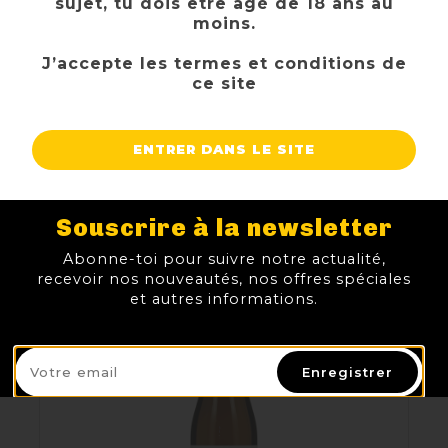
sujet, tu dois être âgé de 18 ans au
moins.
J’accepte les termes et conditions de
ce site
STRAFFE HENDRIK TRIPLE
ENTRER DANS LE SITE
TTC
Prix
3,65 €
AJOUTER AU PANIER
Souscrire à la newsletter
Abonne-toi pour suivre notre actualité,
recevoir nos nouveautés, nos offres spéciales
et autres informations.
Enregistrer