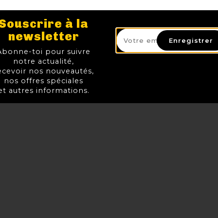
CIDRE LA MORDUE ORIGINAL
CORSENDONK 
Souscrire à la
TTC
TT
Prix
3,00 €
3,20 €
newsletter
Enregistrer
Abonne-toi pour suivre
AJOUTER AU PANIER
AJOUTER AU 
notre actualité,
ecevoir nos nouveautés,
nos offres spéciales
et autres informations.