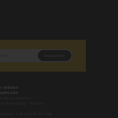
1 BIÈRES
AMPIGNY
ue de la Garenne
70 Champigny - France
phone: + 33 (0)3 51 56 11 68