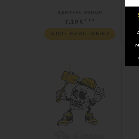
KASTEEL RUBUS
TTC
Prix
7,10 €
AJOUTER AU PANIER
r