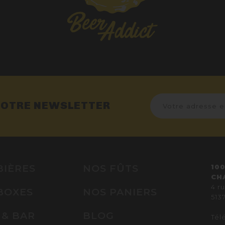
NOTRE NEWSLETTER
BIÈRES
NOS FÛTS
100
CH
4 r
BOXES
NOS PANIERS
513
 & BAR
BLOG
Télé