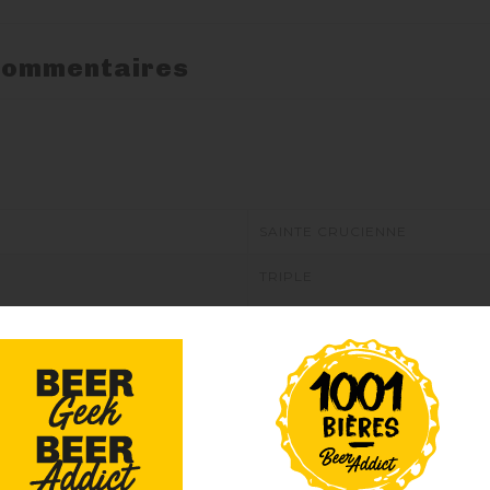
ommentaires
SAINTE CRUCIENNE
TRIPLE
Blonde
8°
75cl
BLONDE