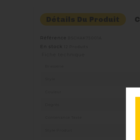
Détails Du Produit
C
Référence
BSCHAK75001A
En stock
12 Produits
Fiche technique
Brasserie
Style
Couleur
Degrés
Contenance Texte
Style Produit