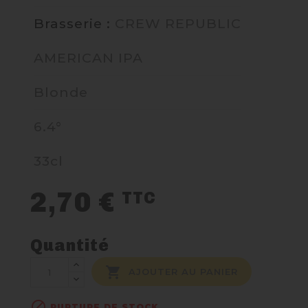
Brasserie :
CREW REPUBLIC
NOUS CONTACTER
AMERICAN IPA
Blonde
6.4°
33cl
2,70 €
TTC
Quantité

AJOUTER AU PANIER

RUPTURE DE STOCK