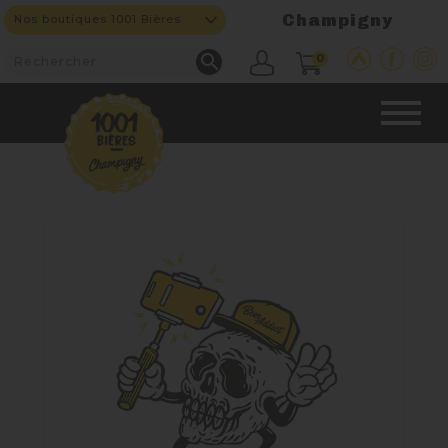
Champigny
Nos boutiques 1001 Bières

0
CAVE & BAR
NOS PRODUITS

Nouveautés
Nos Fûts De Bière