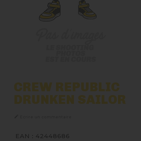
Paniers Cadeaux À Composer
Nos Bières
Nos Spiritueux
Nos Boxes
Nos Paniers
CREW REPUBLIC
DRUNKEN SAILOR
TIREUSES
FIDÉLITÉ

Ecrire un commentaire
EAN : 42448686
BLOG