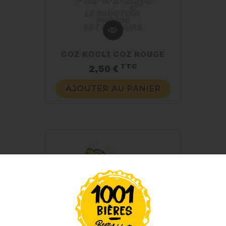
COZ KOCLI COZ ROUGE
TTC
Prix
2,50 €
AJOUTER AU PANIER