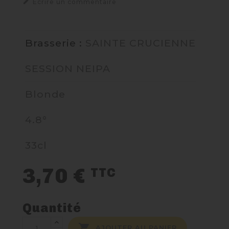

Ecrire un commentaire
NOUS CONTACTER
Brasserie :
SAINTE CRUCIENNE
SESSION NEIPA
Blonde
4.8°
33cl
3,70 €
TTC
Quantité

AJOUTER AU PANIER