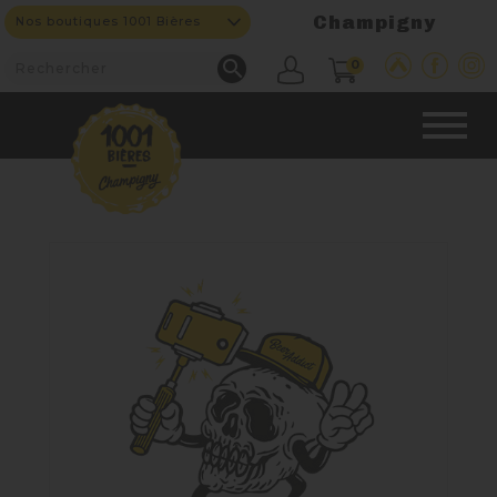
Champigny
Nos boutiques 1001 Bières

0
CAVE & BAR
NOS PRODUITS

Nouveautés
Nos Fûts De Bière