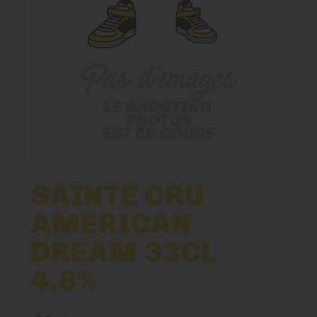
Paniers Cadeaux À Composer
Nos Bières
Nos Spiritueux
Nos Boxes
Nos Paniers
SAINTE CRU
AMERICAN
TIREUSES
DREAM 33CL
FIDÉLITÉ
4.8%
BLOG