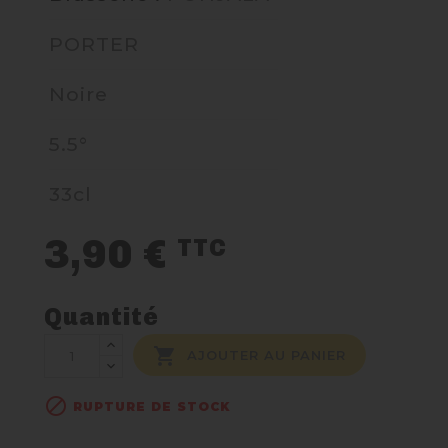
PORTER
NOUS CONTACTER
Noire
5.5°
33cl
3,90 €
TTC
Quantité

AJOUTER AU PANIER

RUPTURE DE STOCK