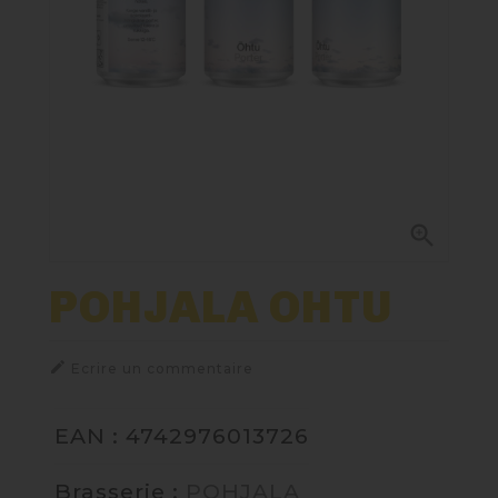
Paniers Cadeaux À Composer
Nos Bières
Nos Spiritueux
Nos Boxes

Nos Paniers
POHJALA OHTU
TIREUSES

Ecrire un commentaire
FIDÉLITÉ
EAN : 4742976013726
BLOG
Brasserie :
POHJALA