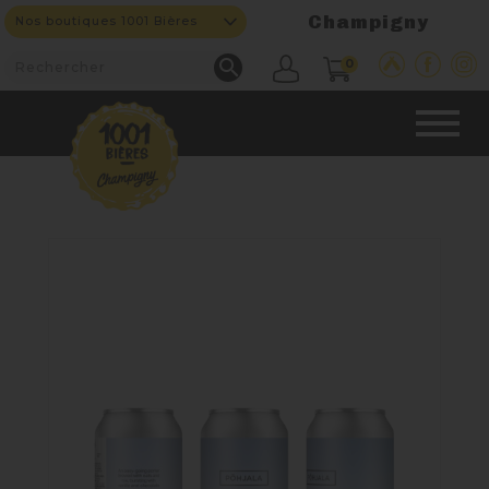
Champigny
Nos boutiques 1001 Bières

0
CAVE & BAR
NOS PRODUITS

Nouveautés
Nos Fûts De Bière