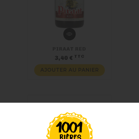
PIRAAT RED
TTC
Prix
3,40 €
AJOUTER AU PANIER