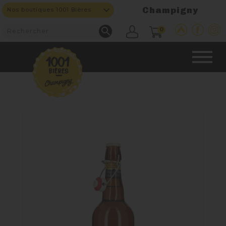
Champigny
Nos boutiques 1001 Bières

0
CAVE & BAR
NOS PRODUITS

Nouveautés
Nos Fûts De Bière