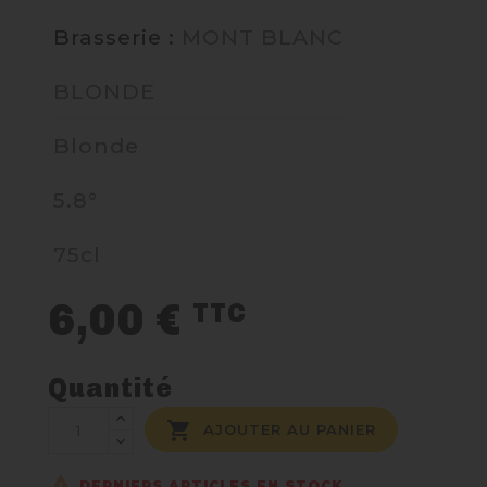
Brasserie :
MONT BLANC
NOUS CONTACTER
BLONDE
Blonde
5.8°
75cl
6,00 €
TTC
Quantité

AJOUTER AU PANIER

DERNIERS ARTICLES EN STOCK