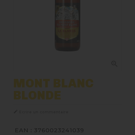
Paniers Cadeaux À Composer
Nos Bières
Nos Spiritueux
Nos Boxes

Nos Paniers
MONT BLANC
BLONDE
TIREUSES
FIDÉLITÉ

Ecrire un commentaire
EAN : 3760023241039
BLOG