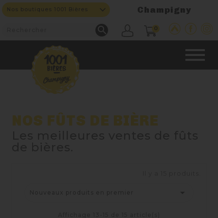
Champigny
Nos boutiques 1001 Bières

0
CAVE & BAR
NOS FÛTS DE BIÈRE
Les meilleures ventes de fûts
NOS PRODUITS
de bières.

Nouveautés
Il y a 15 produits.

Nouveaux produits en premier
Nos Fûts De Bière
Affichage 13-15 de 15 article(s)