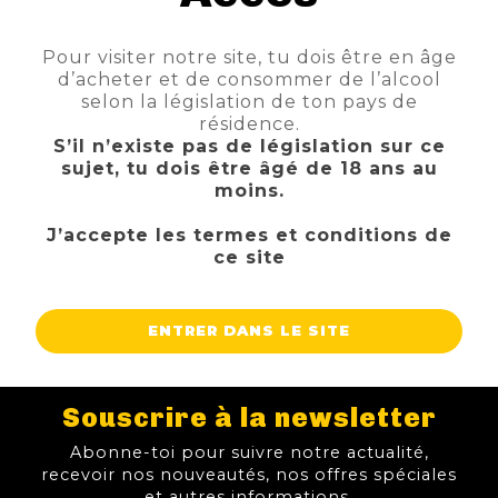
Pour visiter notre site, tu dois être en âge
BITBURGER 5L 4.8%
d’acheter et de consommer de l’alcool
TTC
Prix
FILTRE
18,95 €
selon la législation de ton pays de
résidence.
AJOUTER AU PANIER
S’il n’existe pas de législation sur ce
sujet, tu dois être âgé de 18 ans au
moins.
J’accepte les termes et conditions de
Affichage 13-15 de 15 article(s)
ce site

1
2
ENTRER DANS LE SITE
Souscrire à la newsletter
Abonne-toi pour suivre notre actualité,
recevoir nos nouveautés, nos offres spéciales
et autres informations.