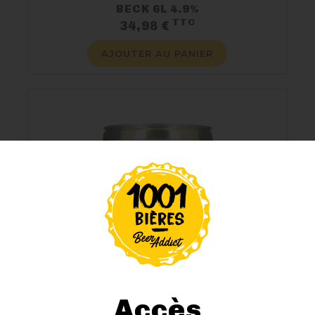
BECK 6L 4.9%
TTC
Prix
34,98 €
AJOUTER AU PANIER
Accès