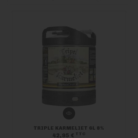
Paniers Cadeaux À Composer
Nos Bières
Nos Spiritueux
Nos Boxes
Nos Paniers
TIREUSES
FIDÉLITÉ
TRIPLE KARMELIET 6L 8%
BLOG
TTC
Prix
42,95 €