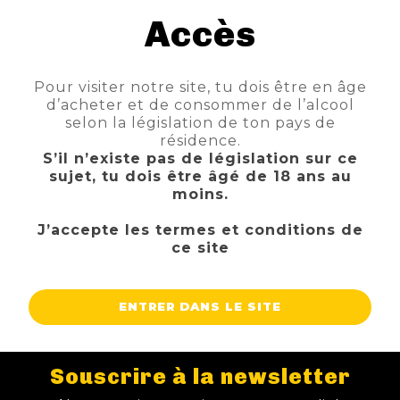
Accès
NOUVEAUTÉS
NOUS CONTACTER
NOS BIÈRES
Pour visiter notre site, tu dois être en âge
d’acheter et de consommer de l’alcool
NOS FÛTS
selon la législation de ton pays de
résidence.
NOS SPIRITUEUX
S’il n’existe pas de législation sur ce
sujet, tu dois être âgé de 18 ans au
NOS BOXES
moins.
J’accepte les termes et conditions de
NOS PANIERS
ce site
TIREUSES
ENTRER DANS LE SITE
CAVE & BAR
BLOG
Souscrire à la newsletter