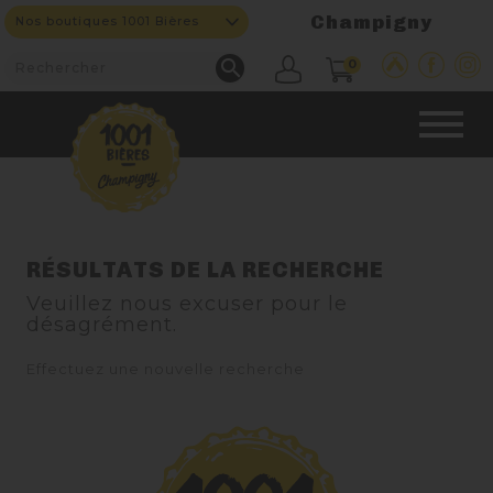
Champigny
Nos boutiques 1001 Bières

0
CAVE & BAR
RÉSULTATS DE LA RECHERCHE
Veuillez nous excuser pour le
NOS PRODUITS
désagrément.

Effectuez une nouvelle recherche
Nouveautés
Nos Fûts De Bière