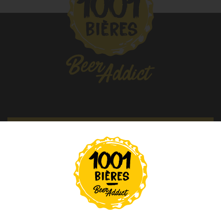
Paniers Cadeaux À Composer
Nos Bières
Nos Spiritueux
Nos Boxes
Nos Paniers
TIREUSES
ABONNEZ-VOUS À NOTRE NEWSLETTER
FIDÉLITÉ
BLOG